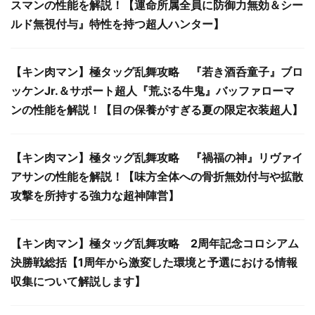
スマンの性能を解説！【運命所属全員に防御力無効＆シー
ルド無視付与』特性を持つ超人ハンター】
【キン肉マン】極タッグ乱舞攻略 『若き酒呑童子』ブロ
ッケンJr.＆サポート超人『荒ぶる牛鬼』バッファローマ
ンの性能を解説！【目の保養がすぎる夏の限定衣装超人】
【キン肉マン】極タッグ乱舞攻略 『禍福の神』リヴァイ
アサンの性能を解説！【味方全体への骨折無効付与や拡散
攻撃を所持する強力な超神陣営】
【キン肉マン】極タッグ乱舞攻略 2周年記念コロシアム
決勝戦総括【1周年から激変した環境と予選における情報
収集について解説します】