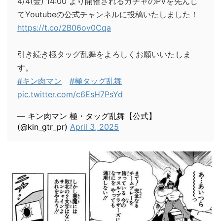
4/4(金) 14:00 より開催されるガチャのPVを先んじ
てYoutubeの公式チャンネルに投稿いたしました！
https://t.co/2B06ov0Cqa
引き続き極タッグ乱舞をよろしくお願いいたしま
す。
#キン肉マン
#極タッグ乱舞
pic.twitter.com/c6EsH7PsYd
— キン肉マン 極・タッグ乱舞【公式】
(@kin_gtr_pr)
April 3, 2025