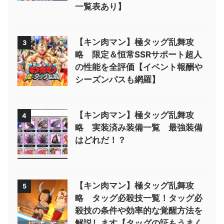
一覧表あり】
【キン肉マン】極タッグ乱舞攻
3
略 限定＆恒常SSRサポート超人
の性能を全評価【イベント報酬や
シーズンパスも網羅】
【キン肉マン】極タッグ乱舞攻
4
略 実装済み装備一覧 最強装備
はどれだ！？
【キン肉マン】極タッグ乱舞攻
5
略 タッグ必殺技一覧！タッグ必
殺技の条件や効率的な覚醒方法を
解説します【タッグの証もうまく