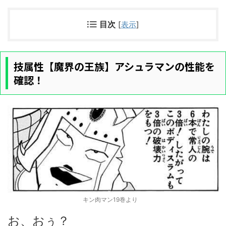
目次
[
表示
]
技属性【魔界の王族】アシュラマンの性能を
確認！
キン肉マン19巻より
お、おぅ？