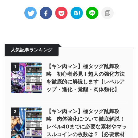
人気記事ランキング
【キン肉マン】極タッグ乱舞攻
1
略 初心者必見！超人の強化方法
を徹底的に解説します【レベルア
ップ・進化・覚醒・肉体強化】
【キン肉マン】極タッグ乱舞攻
2
略 肉体強化について徹底解説！
レベル40までに必要な素材やマッ
スルコインの枚数は？【必要素材