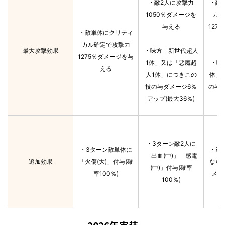
・敵2人に攻撃力
・敵
1050％ダメージを
カル
与える
127
・敵単体にクリティ
カル確定で攻撃力
最大攻撃効果
・味方「新世代超人
1275％ダメージを与
1体」又は「悪魔超
・味
える
人1体」につきこの
体」
技の与ダメージ6％
の与
アップ(最大36％)
・3ターン敵2人に
・3ターン敵単体に
・対
「出血(中)」「感電
追加効果
「火傷(大)」付与(確
なら
(中)」付与(確率
率100％)
メー
100％)