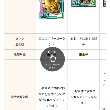
タッグ
天上のメリーゴーラ
血盟・赤に染まる闘
必殺技
ンド
牛
攻撃対象
敵全体
敵全体
スクロールで
きます
・敵
カル
91
・敵全体に対象の防
・敵全体に攻撃力
御力を無効にして攻
最大攻撃効果
650％ダメージを与
撃力715％ダメージ
える
・味
を与える
体」