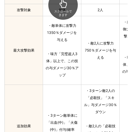
攻撃対象
単体
2人
スクロールで
きます
・敵
・敵単体に攻撃力
御力
1350％ダメージを
撃力
与える
・敵2人に攻撃力
最大攻撃効果
750％ダメージを与
・味方「完璧超人3
える
・味
体」以上で、この技
体」
の与ダメージ30％ア
の与
ップ
・3ターン敵2人の
「必殺技」「スキ
ル」与ダメージ30％
ダウン
・3ターン敵単体に
「出血(中)」「火傷
追加効果
・敵2人の「必殺技
(中)」付与(確率