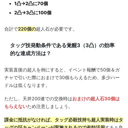
1凸→2凸に70個
2凸→3凸に100個
合計で
220個の
超人石が必要です。
タッグ技発動条件である覚醒3（3凸）の効率
的な達成方法は？
実装直後の超人を例にすると、イベント報酬で50個＆ガ
チャで引いた際におまけで30個もらえるため、多少ハー
ドルは低くなります。
ただし、天井200連での交換時は
おまけの超人石30個は
もらえない
ため注意しましょう。
課金に抵抗がなければ、タッグ必殺技持ち超人実装時はタ
ッグの証キャンペーンが実施されるので有効活用
すると良