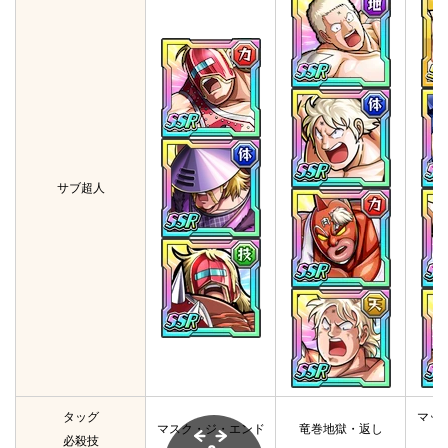
サブ超人
タッグ
マッ
マスク・ジ・エンド
竜巻地獄・返し
必殺技