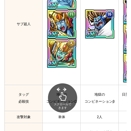
サブ超人
タッグ
地獄の
地獄の
日英
必殺技
コンビネーションΩ
コンビネーションβ
スクロールで
きます
攻撃対象
単体
2人