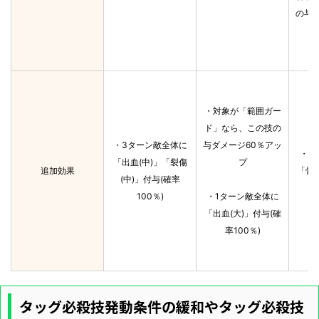
の与
・対象が「範囲ガー
ド」なら、この技の
・3ターン敵全体に
与ダメージ60％アッ
・3
「出血(中)」「裂傷
プ
追加効果
「骨折
(中)」付与(確率
100％)
・1ターン敵全体に
「出血(大)」付与(確
率100％)
タッグ必殺技発動条件の緩和やタッグ必殺技