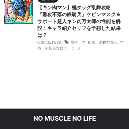
【キン肉マン】極タッグ乱舞攻略
『難攻不落の鉄騎兵』ケビンマスク＆
サポート超人キン肉万太郎の性能を解
説！キャラ紹介セリフを予想した結果
は？
2025/11/30
属性：力
,
所属：新世代超人
,
特
徴：初期必殺技ゲージ+3
NO MUSCLE NO LIFE