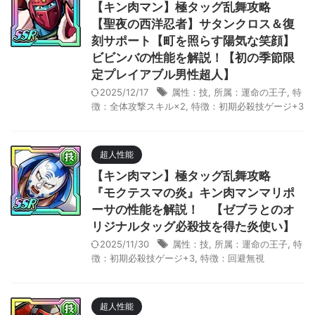
【キン肉マン】極タッグ乱舞攻略
【聖夜の西洋忍者】サタンクロス＆復
刻サポート【町を照らす陽気な笑顔】
ビビンバの性能を解説！【初の季節限
定プレイアブル男性超人】
2025/12/17
属性：技
,
所属：運命の王子
,
特
徴：全体攻撃スキル×2
,
特徴：初期必殺技ゲージ+3
超人性能
【キン肉マン】極タッグ乱舞攻略
『モクテスマの炎』キン肉マンマリポ
ーサの性能を解説！ 【ゼブラとのオ
リジナルタッグ必殺技を得た炎使い】
2025/11/30
属性：技
,
所属：運命の王子
,
特
徴：初期必殺技ゲージ+3
,
特徴：回避無視
超人性能