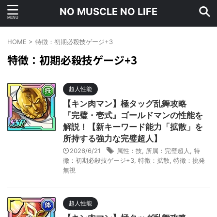
NO MUSCLE NO LIFE
HOME
>
特徴：初期必殺技ゲージ+3
特徴：初期必殺技ゲージ+3
超人性能
【キン肉マン】極タッグ乱舞攻略
『完璧・壱式』ゴールドマンの性能を
解説！【新キーワード能力「拡散」を
所持する強力な完璧超人】
2026/6/21
属性：技
,
所属：完璧超人
,
特
徴：初期必殺技ゲージ+3
,
特徴：拡散
,
特徴：挑発
無視
超人性能