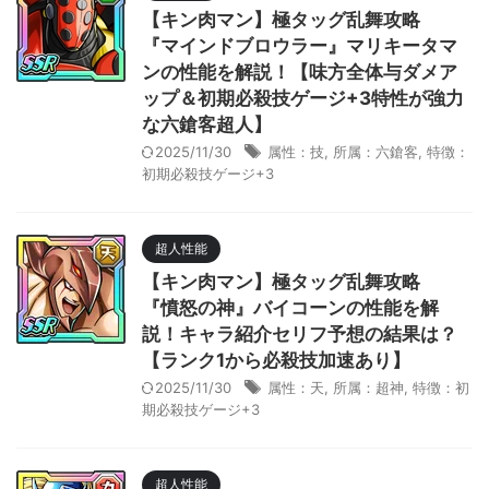
【キン肉マン】極タッグ乱舞攻略
『マインドブロウラー』マリキータマ
ンの性能を解説！【味方全体与ダメア
ップ＆初期必殺技ゲージ+3特性が強力
な六鎗客超人】
2025/11/30
属性：技
,
所属：六鎗客
,
特徴：
初期必殺技ゲージ+3
超人性能
【キン肉マン】極タッグ乱舞攻略
『憤怒の神』バイコーンの性能を解
説！キャラ紹介セリフ予想の結果は？
【ランク1から必殺技加速あり】
2025/11/30
属性：天
,
所属：超神
,
特徴：初
期必殺技ゲージ+3
超人性能