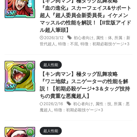
【キン肉マン】極タッグ乱舞攻略
『血の進化』スカーフェイス&サポート
超人『超人委員会新委員長』イケメン
マッスルの性能を解説！【Ⅱ世版アイド
ル超人筆頭】
2026/3/12
初心者向け
,
属性：体
,
所属：新
世代超人
,
特徴：不屈
,
特徴：初期必殺技ゲージ+3
超人性能
【キン肉マン】極タッグ乱舞攻略
『ワニ地獄』スニゲーターの性能を解
説！【初期必殺ゲージ+3＆タッグ技持
ちの貴重な悪魔超人】
2026/2/16
初心者向け
,
属性：技
,
所属：悪
魔超人
,
特徴：初期必殺技ゲージ+3
超人性能