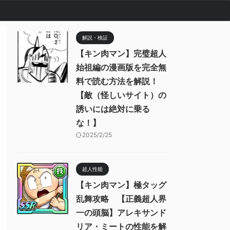
解説・検証
【キン肉マン】完璧超人
始祖編の漫画版を完全無
料で読む方法を解説！
【敵（怪しいサイト）の
誘いには絶対に乗る
な！】
2025/2/25
超人性能
【キン肉マン】極タッグ
乱舞攻略 【正義超人界
一の頭脳】アレキサンド
リア・ミートの性能を解