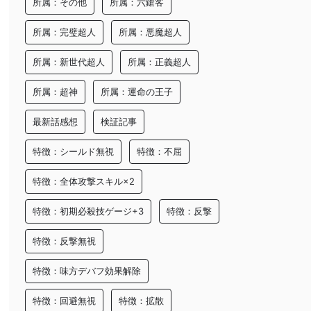
所属：その他
所属：六鎗客
所属：完璧超人
所属：悪魔超人
所属：新世代超人
所属：正義超人
所属：超神
所属：運命の王子
最新話感想
検証記事
特徴：シールド無視
特徴：不屈
特徴：全体攻撃スキル×2
特徴：初期必殺技ゲージ+3
特徴：反撃
特徴：反撃無視
特徴：味方デバフ効果解除
特徴：回避無視
特徴：拡散