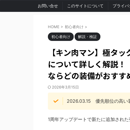
お問い合せ
このサイトについて
プライバ
HOME
>
初心者向け
>
初心者向け
解説・検証
【キン肉マン】極タッ
について詳しく解説！
ならどの装備がおすす
2026年3月15日
2026.03.15 優先順位
1周年アップデートで新たに追加された