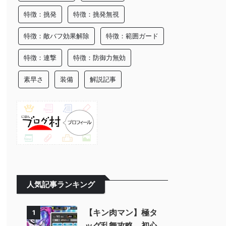
特徴：挑発
特徴：挑発無視
特徴：敵バフ効果解除
特徴：範囲ガード
特徴：連撃
特徴：防御力無効
素早さ
装備
解説記事
人気記事ランキング
【キン肉マン】極タ
1
ッグ乱舞攻略 初心