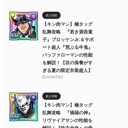
超人性能
【キン肉マン】極タッグ
乱舞攻略 『若き酒呑童
子』ブロッケンJr.＆サポ
ート超人『荒ぶる牛鬼』
バッファローマンの性能
を解説！【目の保養がす
ぎる夏の限定衣装超人】
2026/7/23
超人性能
【キン肉マン】極タッグ
乱舞攻略 『禍福の神』
リヴァイアサンの性能を