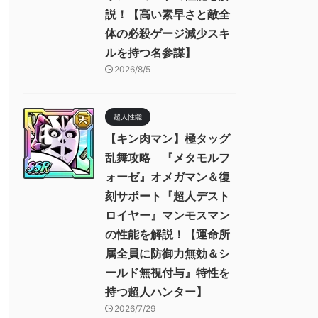
説！【高い素早さと敵全
体の必殺ゲージ減少スキ
ルを持つ名参謀】
2026/8/5
超人性能
【キン肉マン】極タッグ
乱舞攻略 『メタモルフ
ォーゼ』オメガマン＆復
刻サポート『超人デスト
ロイヤー』マンモスマン
の性能を解説！【運命所
属全員に防御力無効＆シ
ールド無視付与』特性を
持つ超人ハンター】
2026/7/29