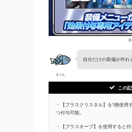
書
自分だけの装備が作れ
さこん
この記
・【プラスクリスタル】を1個使用
つ付与可能。
・【プラスオーブ】を使用すると付