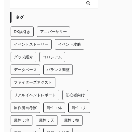
タグ
DX福引き
アニバーサリー
イベントストーリー
イベント攻略
グッズ紹介
コロシアム
データベース
バランス調整
ファイターズネクスト
リアルイベントレポート
初心者向け
原作漫画考察
属性：体
属性：力
属性：地
属性：天
属性：技