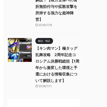
解説！【味方全体への骨
折無効付与や拡散攻撃を
所持する強力な超神陣
営】
2026/7/16
解説・検証
【キン肉マン】極タッグ
乱舞攻略 2周年記念コ
ロシアム決勝戦総括【1周
年から激変した環境と予
選における情報収集につ
いて解説します】
2026/7/11