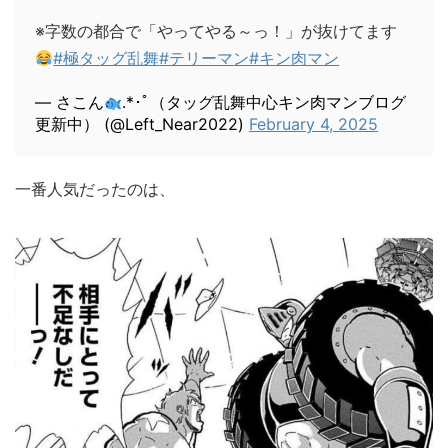
※字数の都合で「やってやる～っ！」が抜けてます
#極タッグ乱舞
#テリーマン
#キン肉マン
— さこん
.*･ﾟ（タッグ乱舞中心キン肉マンブログ
更新中） (@Left_Near2022)
February 4, 2025
一番人気だったのは、