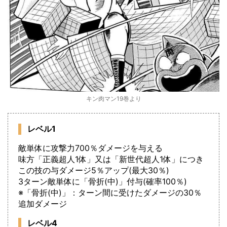
キン肉マン19巻より
レベル1
敵単体に攻撃力700％ダメージを与える
味方「正義超人1体」又は「新世代超人1体」につき
この技の与ダメージ5％アップ(最大30％)
3ターン敵単体に「骨折(中)」付与(確率100％)
※「骨折(中)」：ターン間に受けたダメージの30％
追加ダメージ
レベル4