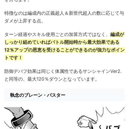
特徴なのは編成内の正義超人＆新世代超人の数に応じて与
ダメが上昇する点。
ターン経過やスキル使用ごとの加算方式ではなく、
編成が
しっかり組めていればバトル開始時から最大効果である
12％アップの恩恵を受けることができるのが強力
な
ポイン
ト
です！
防御デバフ効果は同じく体属性であるサンシャインVer2.
と同等の、最大120％ダウンとなっています。
執念のブレーン・バスター