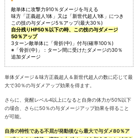
敵単体に攻撃力910％ダメージを与える
味方「正義超人1体」又は「新世代超人1体」につき
この技の与ダメージ5％アップ(最大30％)
自分残りHP50％以下の時、この技の与ダメージ
50％アップ
3ターン敵単体に「骨折(中)」付与(確率100％)
※「骨折(中)」：ターン間に受けたダメージの30％
追加ダメージ
単体ダメージ＆味方正義超人＆新世代超人の数に応じて最
大で30％の与ダメアップ効果を得ます。
さらに、覚醒レベル4以上になると自身の体力が50%以下
の場合、さらに50％の与ダメージアップ効果を得ること
が可能。
自身の特性である不屈が発動後なら
最大で
与ダメ
80
％
ア