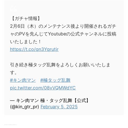
【ガチャ情報】
2月6日（木）のメンテナンス後より開催されるガチ
ャのPVを先んじてYoutubeの公式チャンネルに投稿
いたしました！
https://t.co/qn3Yqrutjr
引き続き極タッグ乱舞をよろしくお願いいたしま
す。
#キン肉マン
#極タッグ乱舞
pic.twitter.com/08vVQMWdYC
— キン肉マン 極・タッグ乱舞【公式】
(@kin_gtr_pr)
February 5, 2025
なるほどー！今回のテリーのテーマでもある【不屈】をモチーフにするなら確かにこのシーンかも。