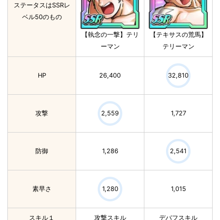
ステータスはSSRレ
ベル50のもの
【執念の一撃】テリ
【テキサスの荒馬】
ーマン
テリーマン
HP
26,400
32,810
攻撃
2,559
1,727
防御
1,286
2,541
素早さ
1,280
1,015
スキル１
攻撃スキル
デバフスキル