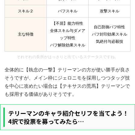
スキル２
バフスキル
攻撃スキル
【不屈】能力特性
自己防御バフ特性
全体スキル与ダメア
主な特徴
バフ封印効果スキル
ップ特性
気絶付与必殺技
バフ解除効果スキル
それぞれの長所がはっきりと出ているステータスですね。
全体的に【執念の一撃】テリーマンの方が使い勝手が良さ
そうですが、メイン枠にジェロニモを採用しつつタッグ技
を中心に攻めたい場合は【テキサスの荒馬】テリーマンで
も採用する価値がありそうです。
テリーマンのキャラ紹介セリフを当てよう！
4択で投票を募ってみたら…