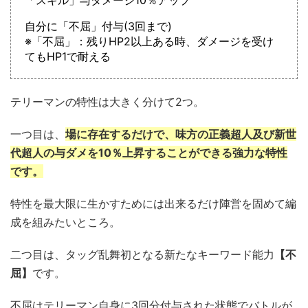
「スキル」与ダメージ10％アップ
自分に「不屈」付与(3回まで)
※「不屈」：残りHP2以上ある時、ダメージを受け
てもHP1で耐える
テリーマンの特性は大きく分けて2つ。
一つ目は、
場に存在するだけで、味方の正義超人及び新世
代超人の与ダメを10％上昇することができる強力な特性
です。
特性を最大限に生かすためには出来るだけ陣営を固めて編
成を組みたいところ。
二つ目は、タッグ乱舞初となる新たなキーワード能力
【不
屈】
です。
不屈はテリーマン自身に3回分付与された状態でバトルが