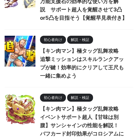
万能支援石の効率的な使い方を解
説 サポート超人を覚醒させて3凸
or5凸を目指そう【覚醒早見表付き】
初心者向け
解説・検証
【キン肉マン】極タッグ乱舞攻略
追撃ミッションはスキルランクアッ
プが鍵！効率的にクリアして王尺も
一緒に集めよう
初心者向け
解説・検証
【キン肉マン】極タッグ乱舞攻略
イベントサポート超人【甘味は別
腹】サンシャインの性能を解説！
バフカード封印効果がコロシアムに