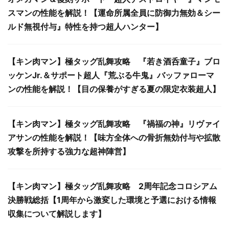
スマンの性能を解説！【運命所属全員に防御力無効＆シー
ルド無視付与』特性を持つ超人ハンター】
【キン肉マン】極タッグ乱舞攻略 『若き酒呑童子』ブロ
ッケンJr.＆サポート超人『荒ぶる牛鬼』バッファローマ
ンの性能を解説！【目の保養がすぎる夏の限定衣装超人】
【キン肉マン】極タッグ乱舞攻略 『禍福の神』リヴァイ
アサンの性能を解説！【味方全体への骨折無効付与や拡散
攻撃を所持する強力な超神陣営】
【キン肉マン】極タッグ乱舞攻略 2周年記念コロシアム
決勝戦総括【1周年から激変した環境と予選における情報
収集について解説します】