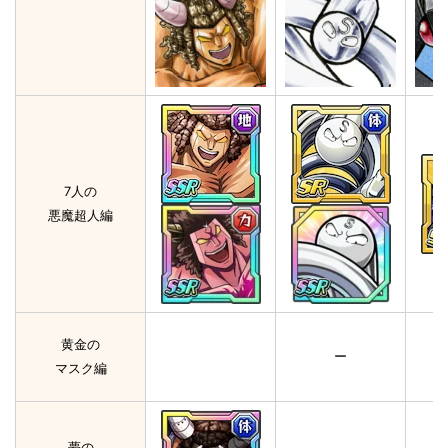
7人の
悪魔超人編
黄金の
ー
マスク編
夢の