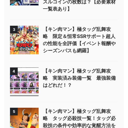
スルコインの枚数は？【必要素材
一覧表あり】
【キン肉マン】極タッグ乱舞攻
3
略 限定＆恒常SSRサポート超人
の性能を全評価【イベント報酬や
シーズンパスも網羅】
【キン肉マン】極タッグ乱舞攻
4
略 実装済み装備一覧 最強装備
はどれだ！？
【キン肉マン】極タッグ乱舞攻
5
略 タッグ必殺技一覧！タッグ必
殺技の条件や効率的な覚醒方法を