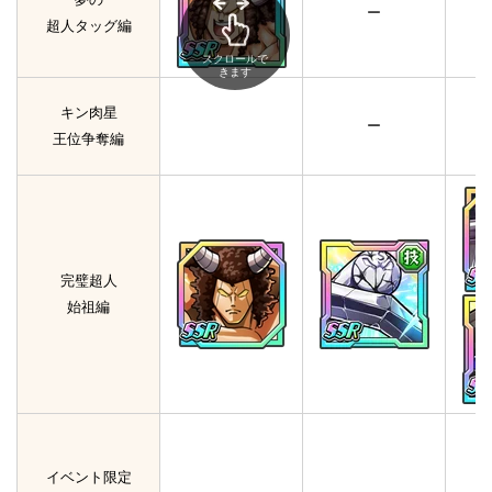
ー
超人タッグ編
スクロールで
きます
キン肉星
ー
王位争奪編
完璧超人
始祖編
イベント限定