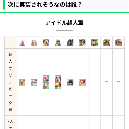
次に実装されそうなのは誰？
アイドル超人軍
超
人
オ
リ
ン
ー
ー
ピ
ッ
ク
編
7人
の