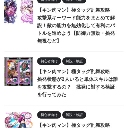
【キン肉マン】極タッグ乱舞攻略
攻撃系キーワード能力をまとめて解
説！敵の能力を無効化して有利にバ
トルを進めよう【防御力無効・挑発
無視など】
初心者向け
解説・検証
【キン肉マン】極タッグ乱舞攻略
挑発状態が2人いると単体スキルは誰
を攻撃するの？ 挑発に対する検証
を行ってみた
初心者向け
解説・検証
【キン肉マン】極タッグ乱舞攻略