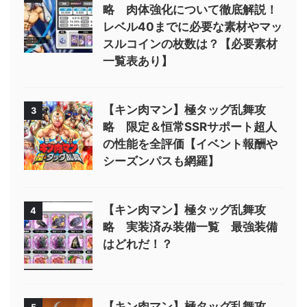
略 肉体強化について徹底解説！
レベル40までに必要な素材やマッ
スルコインの枚数は？【必要素材
一覧表あり】
【キン肉マン】極タッグ乱舞攻
3
略 限定＆恒常SSRサポート超人
の性能を全評価【イベント報酬や
シーズンパスも網羅】
【キン肉マン】極タッグ乱舞攻
4
略 実装済み装備一覧 最強装備
はどれだ！？
【キン肉マン】極タッグ乱舞攻