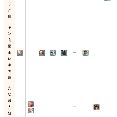
ッ
グ
編
キ
ン
肉
星
王
ー
位
争
奪
編
完
璧
超
人
ー
始