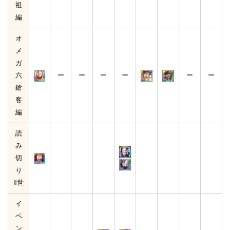
祖
編
オ
メ
ガ
六
ー
ー
ー
ー
ー
ー
鎗
客
編
読
み
切
り
Ⅱ世
イ
ベ
ン