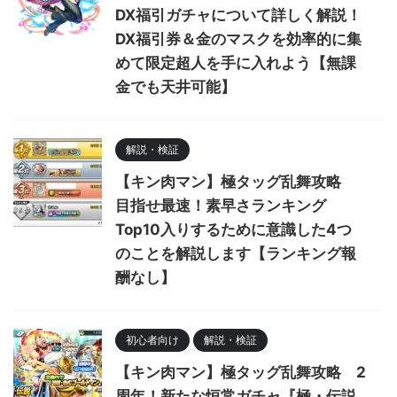
DX福引ガチャについて詳しく解説！
DX福引券＆金のマスクを効率的に集
めて限定超人を手に入れよう【無課
金でも天井可能】
解説・検証
【キン肉マン】極タッグ乱舞攻略
目指せ最速！素早さランキング
Top10入りするために意識した4つ
のことを解説します【ランキング報
酬なし】
初心者向け
解説・検証
【キン肉マン】極タッグ乱舞攻略 2
周年！新たな恒常ガチャ『極・伝説