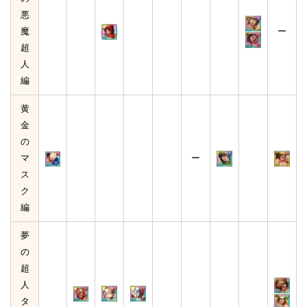
悪
魔
ー
超
人
編
黄
金
の
マ
ー
ス
ク
編
夢
の
超
人
タ