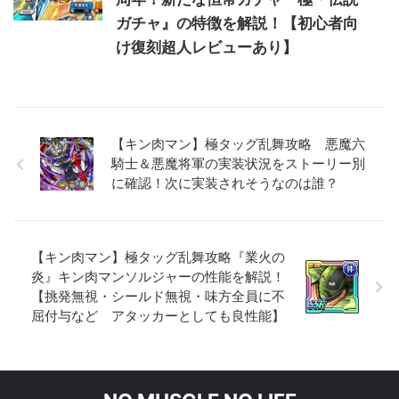
ガチャ』の特徴を解説！【初心者向
け復刻超人レビューあり】
【キン肉マン】極タッグ乱舞攻略 悪魔六
騎士＆悪魔将軍の実装状況をストーリー別
に確認！次に実装されそうなのは誰？
【キン肉マン】極タッグ乱舞攻略『業火の
炎』キン肉マンソルジャーの性能を解説！
【挑発無視・シールド無視・味方全員に不
屈付与など アタッカーとしても良性能】