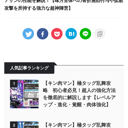
アサンの性能を解説！【味方全体への骨折無効付与や拡散
攻撃を所持する強力な超神陣営】
人気記事ランキング
【キン肉マン】極タッグ乱舞攻
1
略 初心者必見！超人の強化方法
を徹底的に解説します【レベルア
ップ・進化・覚醒・肉体強化】
【キン肉マン】極タッグ乱舞攻
2