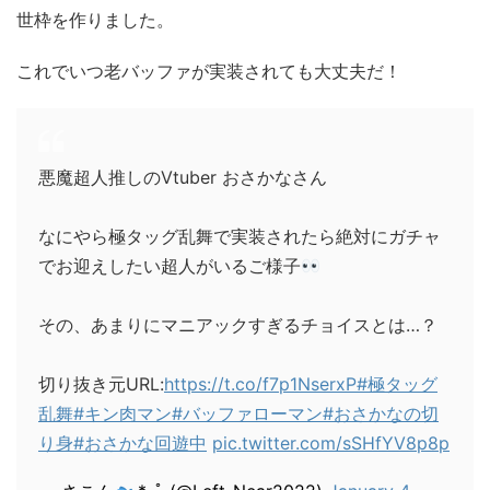
世枠を作りました。
これでいつ老バッファが実装されても大丈夫だ！
悪魔超人推しのVtuber おさかなさん
なにやら極タッグ乱舞で実装されたら絶対にガチャ
でお迎えしたい超人がいるご様子
その、あまりにマニアックすぎるチョイスとは…？
切り抜き元URL:
https://t.co/f7p1NserxP
#極タッグ
乱舞
#キン肉マン
#バッファローマン
#おさかなの切
り身
#おさかな回遊中
pic.twitter.com/sSHfYV8p8p