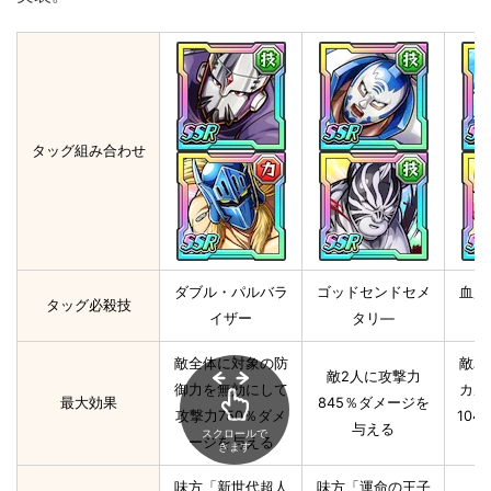
タッグ組み合わせ
ダブル・パルバラ
ゴッドセンドセメ
血盟
タッグ必殺技
イザー
タリ―
敵全体に対象の防
敵単
敵2人に攻撃力
御力を無効にして
カル
最大効果
845％ダメージを
攻撃力750％ダメ
10
与える
スクロールで
ージを与える
きます
味方「新世代超人
味方「運命の王子