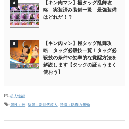
【キン肉マン】極タッグ乱舞攻
4
略 実装済み装備一覧 最強装備
はどれだ！？
【キン肉マン】極タッグ乱舞攻
5
略 タッグ必殺技一覧！タッグ必
殺技の条件や効率的な覚醒方法を
解説します【タッグの証もうまく
使おう】
-
超人性能
-
属性：技
,
所属：新世代超人
,
特徴：防御力無効