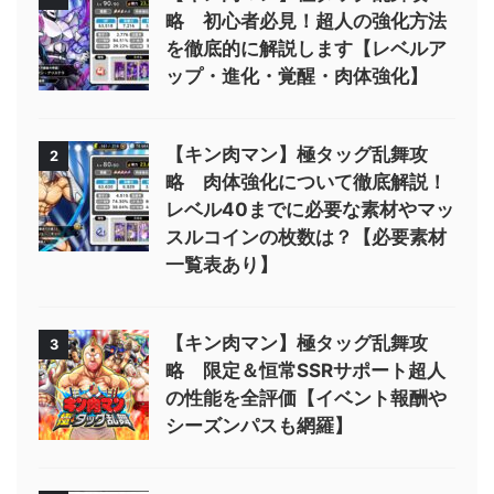
略 初心者必見！超人の強化方法
を徹底的に解説します【レベルア
ップ・進化・覚醒・肉体強化】
【キン肉マン】極タッグ乱舞攻
2
略 肉体強化について徹底解説！
レベル40までに必要な素材やマッ
スルコインの枚数は？【必要素材
一覧表あり】
【キン肉マン】極タッグ乱舞攻
3
略 限定＆恒常SSRサポート超人
の性能を全評価【イベント報酬や
シーズンパスも網羅】