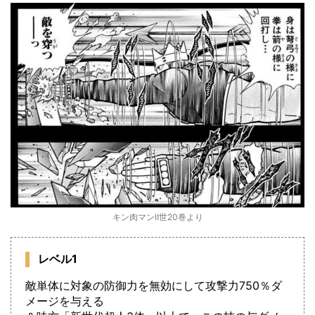
キン肉マンⅡ世20巻より
レベル1
敵単体に対象の防御力を無効にして攻撃力750％ダ
メージを与える