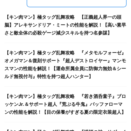
【キン肉マン】極タッグ乱舞攻略 【正義超人界一の頭
脳】アレキサンドリア・ミートの性能を解説！【高い素早
さと敵全体の必殺ゲージ減少スキルを持つ名参謀】
【キン肉マン】極タッグ乱舞攻略 『メタモルフォーゼ』
オメガマン＆復刻サポート『超人デストロイヤー』マンモ
スマンの性能を解説！【運命所属全員に防御力無効＆シー
ルド無視付与』特性を持つ超人ハンター】
【キン肉マン】極タッグ乱舞攻略 『若き酒呑童子』ブロ
ッケンJr.＆サポート超人『荒ぶる牛鬼』バッファローマ
ンの性能を解説！【目の保養がすぎる夏の限定衣装超人】