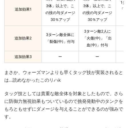
1タ
3体」以上で、こ
3体」以上で、こ
追加効果1
「火
の技の与ダメージ
の技の与ダメージ
血
30％アップ
30％アップ
3ターン敵2人に
3ターン敵全体に
追加効果2
「火傷(中)」「出
「裂傷(中)」付与
血(中)」付与
追加効果3
ー
ー
まさか、ウォーズマンよりも早くタッグ技が実装されると
は…読めなかったこのリハk
タッグ技としては貴重な敵全体を対象としたもので、さら
に防御力無視効果もついているので挑発発動中のタンクを
もろともせずにダメージを与えることができるのが強みで
す。