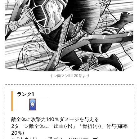
キン肉マンⅡ世20巻より
ランク1
敵全体に攻撃力140％ダメージを与える
2ターン敵全体に「出血(小)」「骨折(小)」付与(確率
20％)