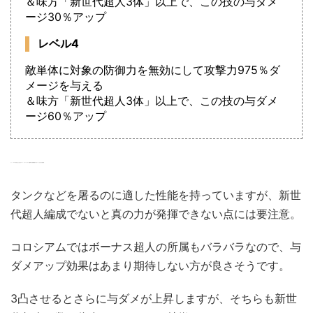
＆味方「新世代超人3体」以上で、この技の与ダメ
ージ30％アップ
レベル4
敵単体に対象の防御力を無効にして攻撃力975％ダ
メージを与える
＆味方「新世代超人3体」以上で、この技の与ダメ
ージ60％アップ
ウォ、クロエの代名詞とも言えるマッハ・パルバライザーは敵単体に防御無視の大ダメージを与える必殺技。
タンクなどを屠るのに適した性能を持っていますが、新世
代超人編成でないと真の力が発揮できない点には要注意。
コロシアムではボーナス超人の所属もバラバラなので、与
ダメアップ効果はあまり期待しない方が良さそうです。
3凸させるとさらに与ダメが上昇しますが、そちらも新世