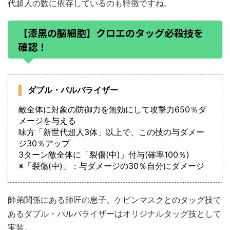
代超人の数に依存しているのも特徴ですね。
【漆黒の脳細胞】クロエのタッグ必殺技を
確認！
ダブル・パルバライザー
敵全体に対象の防御力を無効にして攻撃力650％ダ
メージを与える
味方「新世代超人3体」以上で、この技の与ダメー
ジ30％アップ
3ターン敵全体に「裂傷(中)」付与(確率100％)
※「裂傷(中)」：与ダメージの30％自分にダメージ
師弟関係にある師匠の息子、ケビンマスクとのタッグ技で
あるダブル・パルバライザーはオリジナルタッグ技として
実装。