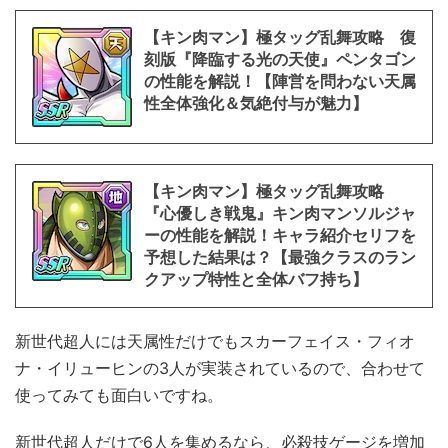
【キン肉マン】極タッグ乱舞攻略 復
刻版『降臨する光の天使』ペンタゴン
の性能を解説！【陣営を問わない天属
性全体強化＆気絶付与が魅力】
【キン肉マン】極タッグ乱舞攻略
『心優しき戦鬼』キン肉マンソルジャ
ーの性能を解説！キャラ紹介セリフを
予想した結果は？【最強クラスのラン
クアップ特性と全体バフ持ち】
新世代超人には天属性だけでもスカーフェイス・フィオ
ナ・イリューヒンの3人が実装されているので、合わせて
使ってみても面白いですね。
新世代超人だけで6人を集めるなら、必殺技ゲージを増加