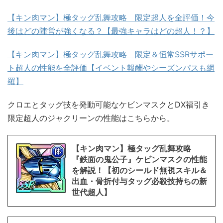
【キン肉マン】極タッグ乱舞攻略 限定超人を全評価！今
後はどの陣営が強くなる？【最強キャラはどの超人！？】
【キン肉マン】極タッグ乱舞攻略 限定＆恒常SSRサポー
ト超人の性能を全評価【イベント報酬やシーズンパスも網
羅】
クロエとタッグ技を発動可能なケビンマスクとDX福引き
限定超人のジャクリーンの性能はこちらから。
【キン肉マン】極タッグ乱舞攻略
『鉄面の鬼公子』ケビンマスクの性能
を解説！【初のシールド無視スキル＆
出血・骨折付与タッグ必殺技持ちの新
世代超人】