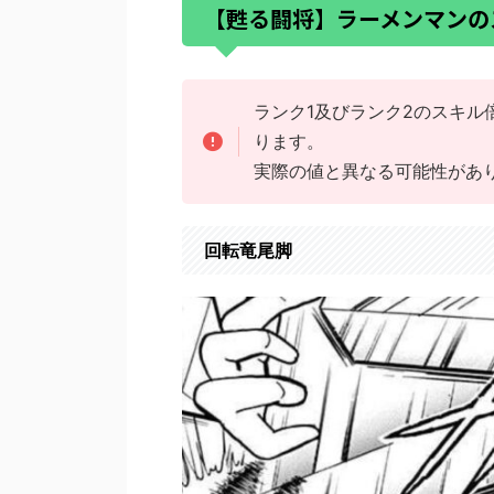
【甦る闘将】ラーメンマンの
ランク1及びランク2のスキ
ります。
実際の値と異なる可能性があ
回転竜尾脚