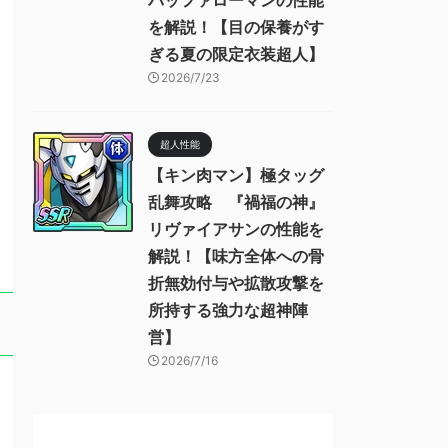
バッファローマンの性能
を解説！【目の保養がす
ぎる夏の限定衣装超人】
2026/7/23
超人性能
【キン肉マン】極タッグ
乱舞攻略 『禍福の神』
リヴァイアサンの性能を
解説！【味方全体への骨
折無効付与や拡散攻撃を
所持する強力な超神陣
営】
2026/7/16