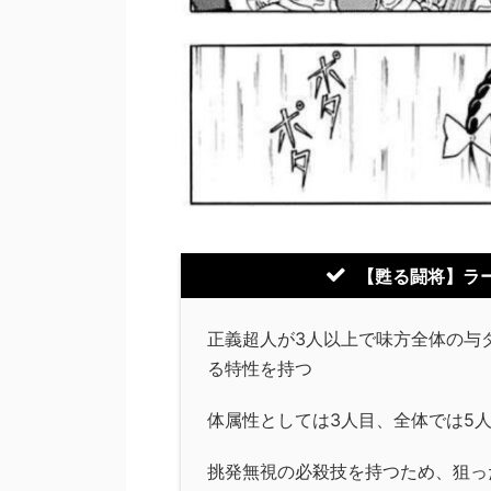
【甦る闘将】ラ
正義超人が3人以上で味方全体の与
る特性を持つ
体属性としては3人目、全体では5
挑発無視の必殺技を持つため、狙っ