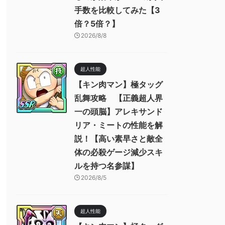
手数を比較してみた【3
倍？5倍？】
2026/8/8
超人性能
【キン肉マン】極タッグ
乱舞攻略 【正義超人界
一の頭脳】アレキサンド
リア・ミートの性能を解
説！【高い素早さと敵全
体の必殺ゲージ減少スキ
ルを持つ名参謀】
2026/8/5
超人性能