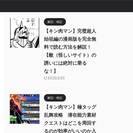
解説・検証
【キン肉マン】完璧超人
始祖編の漫画版を完全無
料で読む方法を解説！
【敵（怪しいサイト）の
誘いには絶対に乗る
な！】
2025/2/25
解説・検証
【キン肉マン】極タッグ
乱舞攻略 潜在能力素材
クエストはどこを周回す
るのが効率がいいのか入