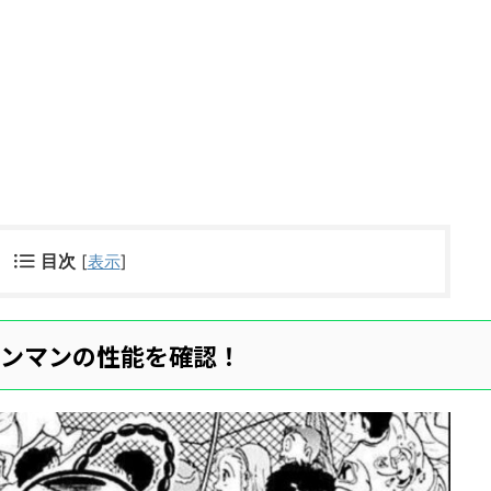
目次
[
表示
]
メンマンの性能を確認！