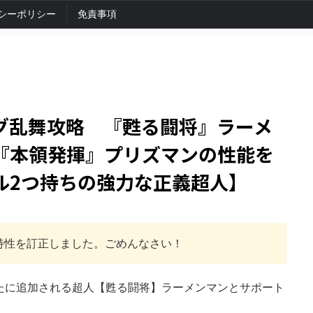
シーポリシー
免責事項
グ乱舞攻略 『甦る闘将』ラーメ
『本領発揮』プリズマンの性能を
ル2つ持ちの強力な正義超人】
の特性を訂正しました。ごめんなさい！
て新たに追加される超人【甦る闘将】ラーメンマンとサポート