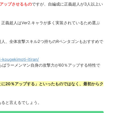
%アップさせるもの
ですが、自編成に正義超人が3人以上い
正義超人はVer2.キャラが多く実装されているため選ぶ
超人、全体攻撃スキル2つ持ちのRペンタゴンもおすすめで
-kougekimoti-itiran/
らばラーメンマン自身の攻撃力が60％アップする特性で
とに20％アップする」といったものではなく、最初からク
あると言えるでしょう。