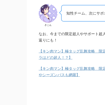
知性チーム、次にサポ
さこん
なお、今までの限定超人やサポート超
返りにも！
【キン肉マン】極タッグ乱舞攻略 限
ラはどの超人！？】
【キン肉マン】極タッグ乱舞攻略 限定
やシーズンパスも網羅】