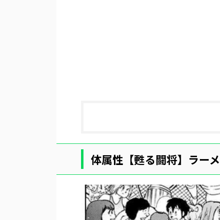
体属性【甦る闘将】ラー