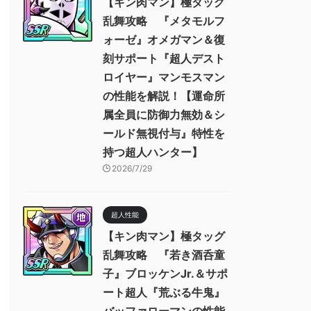
【キン肉マン】極タッグ
乱舞攻略 『メタモルフ
ォーゼ』オメガマン＆復
刻サポート『超人デスト
ロイヤー』マンモスマン
の性能を解説！【運命所
属全員に防御力無効＆シ
ールド無視付与』特性を
持つ超人ハンター】
2026/7/29
超人性能
【キン肉マン】極タッグ
乱舞攻略 『若き酒呑童
子』ブロッケンJr.＆サポ
ート超人『荒ぶる牛鬼』