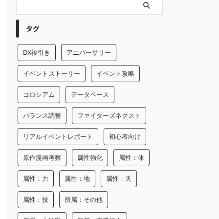
タグ
DX福引き
アニバーサリー
イベントストーリー
イベント攻略
コロシアム
データベース
バランス調整
ファイターズネクスト
リアルイベントレポート
初心者向け
原作漫画考察
属性強化
属性：体
属性：力
属性：地
属性：天
属性：技
所属：その他