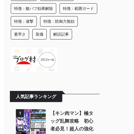
特徴：敵バフ効果解除
特徴：範囲ガード
特徴：連撃
特徴：防御力無効
素早さ
装備
解説記事
人気記事ランキング
【キン肉マン】極タ
1
ッグ乱舞攻略 初心
者必見！超人の強化