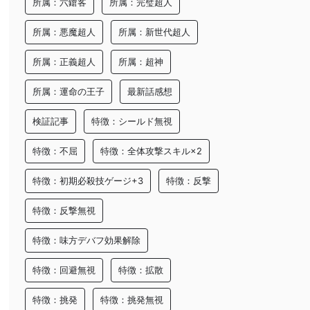
所属：六鎗客
所属：完璧超人
所属：悪魔超人
所属：新世代超人
所属：正義超人
所属：超神
所属：運命の王子
最新話感想
検証記事
特徴：シールド無視
特徴：不屈
特徴：全体攻撃スキル×2
特徴：初期必殺技ゲージ+3
特徴：反撃
特徴：反撃無視
特徴：味方デバフ効果解除
特徴：回避無視
特徴：拡散
特徴：挑発
特徴：挑発無視