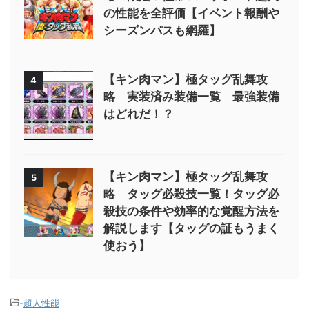
の性能を全評価【イベント報酬や
シーズンパスも網羅】
【キン肉マン】極タッグ乱舞攻
4
略 実装済み装備一覧 最強装備
はどれだ！？
【キン肉マン】極タッグ乱舞攻
5
略 タッグ必殺技一覧！タッグ必
殺技の条件や効率的な覚醒方法を
解説します【タッグの証もうまく
使おう】
-
超人性能