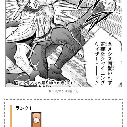
キン肉マン86巻より
ランク1