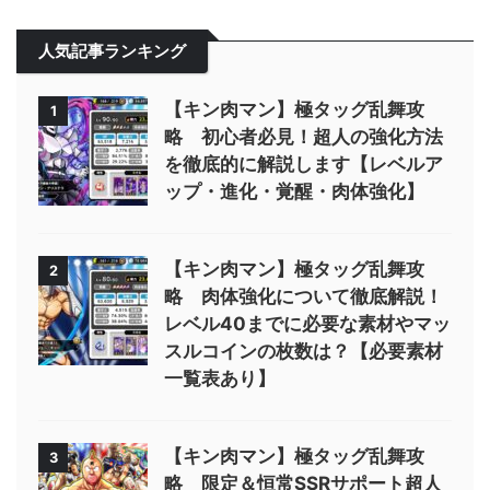
人気記事ランキング
【キン肉マン】極タッグ乱舞攻
1
略 初心者必見！超人の強化方法
を徹底的に解説します【レベルア
ップ・進化・覚醒・肉体強化】
【キン肉マン】極タッグ乱舞攻
2
略 肉体強化について徹底解説！
レベル40までに必要な素材やマッ
スルコインの枚数は？【必要素材
一覧表あり】
【キン肉マン】極タッグ乱舞攻
3
略 限定＆恒常SSRサポート超人