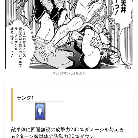
キン肉マン53巻より
ランク1
敵単体に回避無視の攻撃力240％ダメージを与える
＆2ターン敵単体の防御力20％ダウン