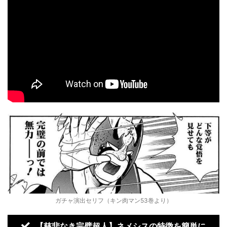
ガチャ演出セリフ（キン肉マン53巻より）
【慈悲なき完璧超人】ネメシスの特徴を簡単に