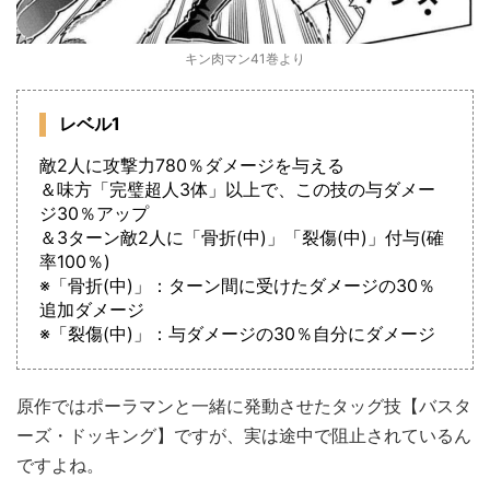
キン肉マン41巻より
レベル1
敵2人に攻撃力780％ダメージを与える
＆味方「完璧超人3体」以上で、この技の与ダメー
ジ30％アップ
＆3ターン敵2人に「骨折(中)」「裂傷(中)」付与(確
率100％)
※「骨折(中)」：ターン間に受けたダメージの30％
追加ダメージ
※「裂傷(中)」：与ダメージの30％自分にダメージ
原作ではポーラマンと一緒に発動させたタッグ技【バスタ
ーズ・ドッキング】ですが、実は途中で阻止されているん
ですよね。