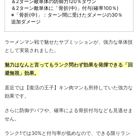
＆2ターン敵単体の防御力120％ダウン
＆2ターン敵単体に「骨折(中)」付与(確率100％)
※「骨折(中)」：ターン間に受けたダメージの30％
追加ダメージ
ラーメンマン戦で魅せたサブミッションが、強力な単体技
として実装されました。
魅力はなんと言ってもランク問わず効果を発揮できる「回
避無視」効果。
直近では【復活の王子】キン肉マンも所持していた強力な
効果です。
さらに防御デバフや、確率による骨折付与なども見逃せま
せん。
ランク1では30%と付与率が低めなので、できる限りラン