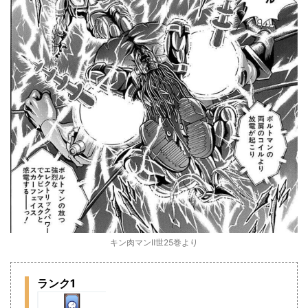
キン肉マンⅡ世25巻より
ランク1