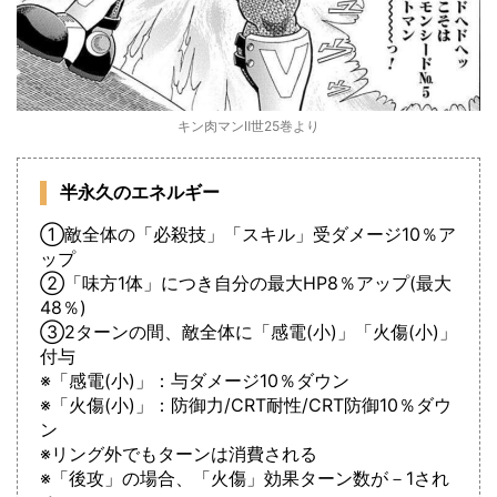
キン肉マンⅡ世25巻より
半永久のエネルギー
①敵全体の「必殺技」「スキル」受ダメージ10％ア
ップ
②「味方1体」につき自分の最大HP8％アップ(最大
48％)
③2ターンの間、敵全体に「感電(小)」「火傷(小)」
付与
※「感電(小)」：与ダメージ10％ダウン
※「火傷(小)」：防御力/CRT耐性/CRT防御10％ダウ
ン
※リング外でもターンは消費される
※「後攻」の場合、「火傷」効果ターン数が－1され