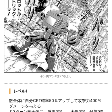
キン肉マンⅡ世27巻より
レベル1
敵全体に自分CRT確率50％アップして攻撃力400％
ダメージを与える
＆3ターン敵全体に「感電(中)」「火傷(中)」付与(確