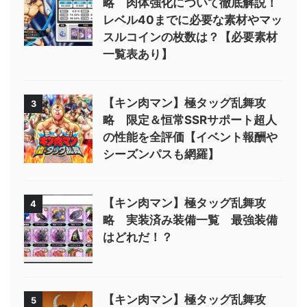
略 肉体強化について徹底解説！
レベル40までに必要な素材やマッ
スルコインの枚数は？【必要素材
一覧表あり】
【キン肉マン】極タッグ乱舞攻
3
略 限定＆恒常SSRサポート超人
の性能を全評価【イベント報酬や
シーズンパスも網羅】
【キン肉マン】極タッグ乱舞攻
4
略 実装済み装備一覧 最強装備
はどれだ！？
【キン肉マン】極タッグ乱舞攻
5