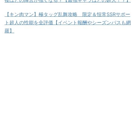
後はどの陣営が強くなる？【最強キャラはどの超人！？】
【キン肉マン】極タッグ乱舞攻略 限定＆恒常SSRサポー
ト超人の性能を全評価【イベント報酬やシーズンパスも網
羅】