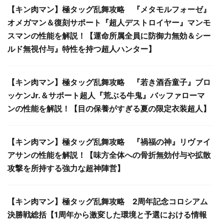
【キン肉マン】極タッグ乱舞攻略 『メタモルフォーゼ』
オメガマン＆復刻サポート『超人デストロイヤー』マンモ
スマンの性能を解説！【運命所属全員に防御力無効＆シー
ルド無視付与』特性を持つ超人ハンター】
【キン肉マン】極タッグ乱舞攻略 『若き酒呑童子』ブロ
ッケンJr.＆サポート超人『荒ぶる牛鬼』バッファローマ
ンの性能を解説！【目の保養がすぎる夏の限定衣装超人】
【キン肉マン】極タッグ乱舞攻略 『禍福の神』リヴァイ
アサンの性能を解説！【味方全体への骨折無効付与や拡散
攻撃を所持する強力な超神陣営】
【キン肉マン】極タッグ乱舞攻略 2周年記念コロシアム
決勝戦総括【1周年から激変した環境と予選における情報