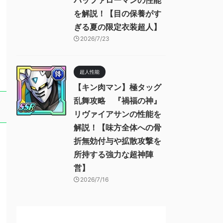
バッファローマンの性能
を解説！【目の保養がす
ぎる夏の限定衣装超人】
2026/7/23
超人性能
【キン肉マン】極タッグ
乱舞攻略 『禍福の神』
リヴァイアサンの性能を
解説！【味方全体への骨
折無効付与や拡散攻撃を
所持する強力な超神陣
営】
2026/7/16