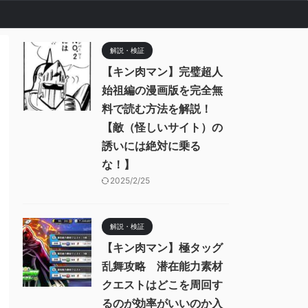
解説・検証
【キン肉マン】完璧超人
始祖編の漫画版を完全無
料で読む方法を解説！
【敵（怪しいサイト）の
誘いには絶対に乗る
な！】
2025/2/25
解説・検証
【キン肉マン】極タッグ
乱舞攻略 潜在能力素材
クエストはどこを周回す
るのが効率がいいのか入