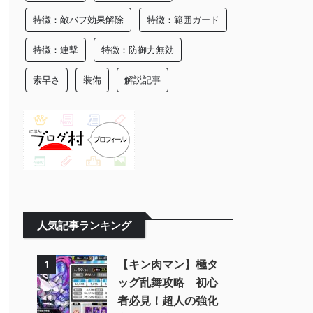
特徴：敵バフ効果解除
特徴：範囲ガード
特徴：連撃
特徴：防御力無効
素早さ
装備
解説記事
人気記事ランキング
【キン肉マン】極タ
1
ッグ乱舞攻略 初心
者必見！超人の強化