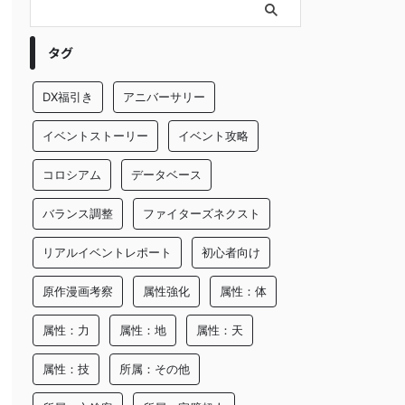
タグ
DX福引き
アニバーサリー
イベントストーリー
イベント攻略
コロシアム
データベース
バランス調整
ファイターズネクスト
リアルイベントレポート
初心者向け
原作漫画考察
属性強化
属性：体
属性：力
属性：地
属性：天
属性：技
所属：その他