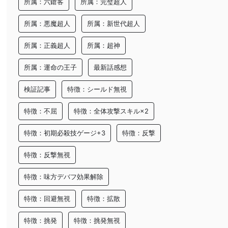
所属：六鎗客
所属：完璧超人
所属：悪魔超人
所属：新世代超人
所属：正義超人
所属：超神
所属：運命の王子
最新話感想
検証記事
特徴：シールド無視
特徴：不屈
特徴：全体攻撃スキル×2
特徴：初期必殺技ゲージ+3
特徴：反撃
特徴：反撃無視
特徴：味方デバフ効果解除
特徴：回避無視
特徴：拡散
特徴：挑発
特徴：挑発無視