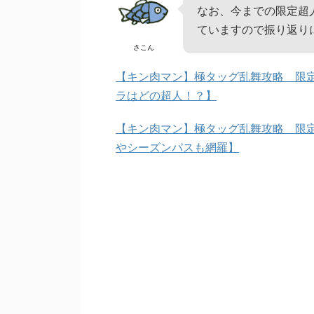
なお、今までの限定超
ていますので振り返り
さこん
【キン肉マン】極タッグ乱舞攻略 限
ラはどの超人！？】
【キン肉マン】極タッグ乱舞攻略 限定
やシーズンパスも網羅】