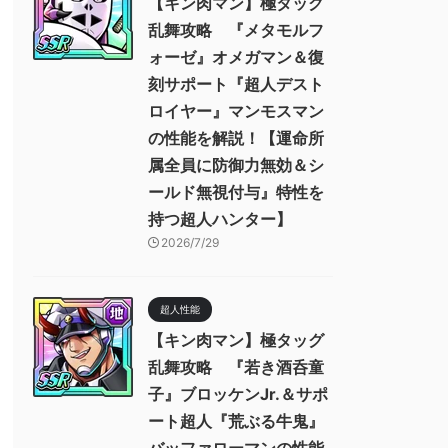
【キン肉マン】極タッグ
乱舞攻略 『メタモルフ
ォーゼ』オメガマン＆復
刻サポート『超人デスト
ロイヤー』マンモスマン
の性能を解説！【運命所
属全員に防御力無効＆シ
ールド無視付与』特性を
持つ超人ハンター】
2026/7/29
超人性能
【キン肉マン】極タッグ
乱舞攻略 『若き酒呑童
子』ブロッケンJr.＆サポ
ート超人『荒ぶる牛鬼』