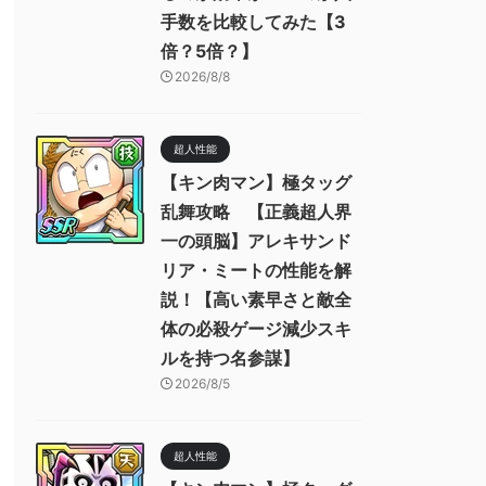
手数を比較してみた【3
倍？5倍？】
2026/8/8
超人性能
【キン肉マン】極タッグ
乱舞攻略 【正義超人界
一の頭脳】アレキサンド
リア・ミートの性能を解
説！【高い素早さと敵全
体の必殺ゲージ減少スキ
ルを持つ名参謀】
2026/8/5
超人性能