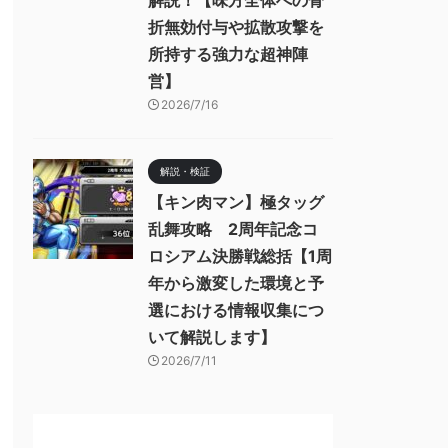
解説！【味方全体への骨
折無効付与や拡散攻撃を
所持する強力な超神陣
営】
2026/7/16
解説・検証
【キン肉マン】極タッグ
乱舞攻略 2周年記念コ
ロシアム決勝戦総括【1周
年から激変した環境と予
選における情報収集につ
いて解説します】
2026/7/11