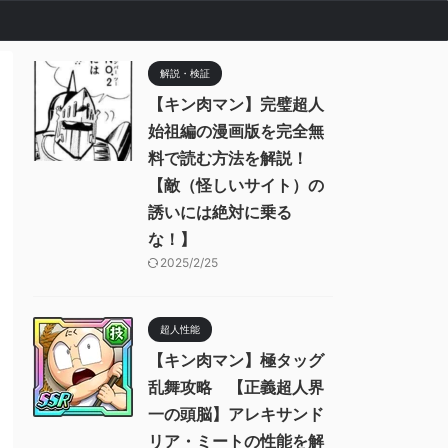
解説・検証
【キン肉マン】完璧超人
始祖編の漫画版を完全無
料で読む方法を解説！
【敵（怪しいサイト）の
誘いには絶対に乗る
な！】
2025/2/25
超人性能
【キン肉マン】極タッグ
乱舞攻略 【正義超人界
一の頭脳】アレキサンド
リア・ミートの性能を解