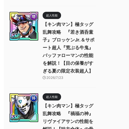
超人性能
【キン肉マン】極タッグ
乱舞攻略 『若き酒呑童
子』ブロッケンJr.＆サポ
ート超人『荒ぶる牛鬼』
バッファローマンの性能
を解説！【目の保養がす
ぎる夏の限定衣装超人】
2026/7/23
超人性能
【キン肉マン】極タッグ
乱舞攻略 『禍福の神』
リヴァイアサンの性能を