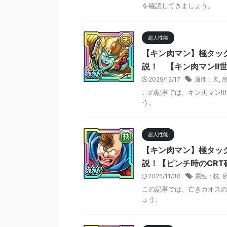
を確認してきましょう。
超人性能
【キン肉マン】極タッグ
説！ 【キン肉マンⅡ
2025/12/17
属性：天
,
この記事では、キン肉マンⅡ
う。
超人性能
【キン肉マン】極タッ
説！【ピンチ時のCR
2025/11/30
属性：技
,
この記事では、亡きカオス
ょう。