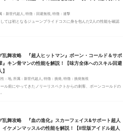
】
属：新世代超人
,
特徴：回避無視
,
特徴：連撃
しては初となるジューンブライドコスに身を包んだ2人の性能を確認
グ乱舞攻略 『超人ヒットマン』ボーン・コールド＆サポ
撃』キン骨マンの性能を解説！【味方全体へのスキル回避
人】
属性：地
,
所属：新世代超人
,
特徴：挑発
,
特徴：挑発無視
フール前にやってきたノリーリスペクトからの刺客、ボーンコールドの
う。
グ乱舞攻略 『血の進化』スカーフェイス&サポート超人
』イケメンマッスルの性能を解説！【Ⅱ世版アイドル超人