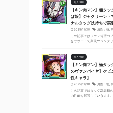
超人性能
【キン肉マン】極タッ
ば娘】ジャクリーン・
ナルタッグ技持ちで実
2025/11/30
属性：技
,
この記事ではファン待望のプレ
きサポートで実装のジャク
超人性能
【キン肉マン】極タッ
のヴァンパイヤ】ケビ
性キャラ】
2025/11/30
属性：地
,
この記事ではタッグ乱舞初
の性能を解説していきます