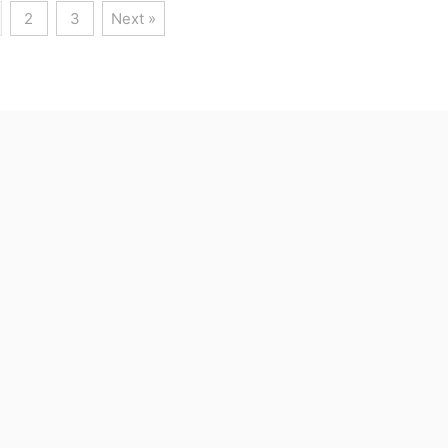
2
3
Next »