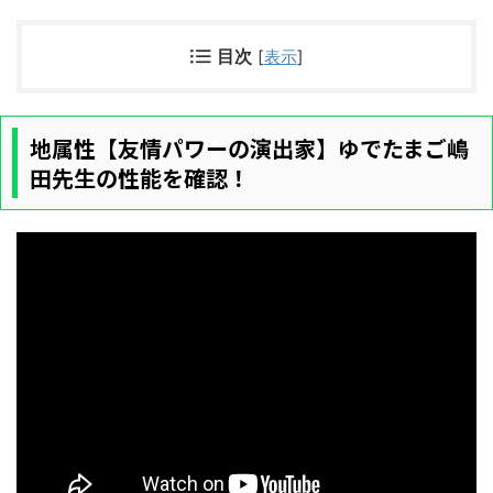
目次
[
表示
]
地属性【友情パワーの演出家】ゆでたまご嶋
田先生の性能を確認！