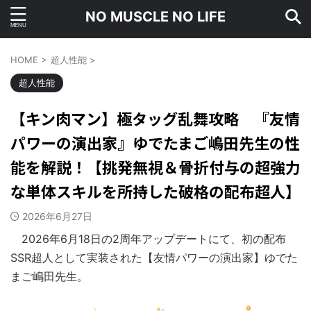
NO MUSCLE NO LIFE
HOME
>
超人性能
>
超人性能
【キン肉マン】極タッグ乱舞攻略 『友情
パワーの演出家』ゆでたまご嶋田先生の性
能を解説！【挑発無視＆骨折付与の超強力
な単体スキルを所持した破格の配布超人】
2026年6月27日
2026年6月18日の2周年アップデートにて、初の配布
SSR超人として実装された【友情パワーの演出家】ゆでた
まご嶋田先生。