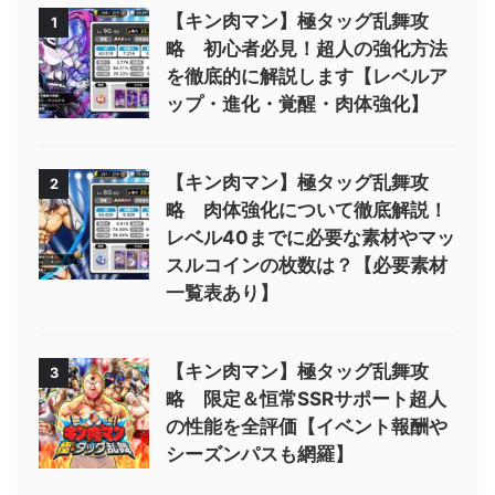
【キン肉マン】極タッグ乱舞攻
1
略 初心者必見！超人の強化方法
を徹底的に解説します【レベルア
ップ・進化・覚醒・肉体強化】
【キン肉マン】極タッグ乱舞攻
2
略 肉体強化について徹底解説！
レベル40までに必要な素材やマッ
スルコインの枚数は？【必要素材
一覧表あり】
【キン肉マン】極タッグ乱舞攻
3
略 限定＆恒常SSRサポート超人
の性能を全評価【イベント報酬や
シーズンパスも網羅】