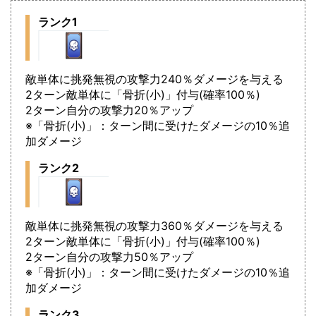
ランク1
敵単体に挑発無視の攻撃力240％ダメージを与える
2ターン敵単体に「骨折(小)」付与(確率100％)
2ターン自分の攻撃力20％アップ
※「骨折(小)」：ターン間に受けたダメージの10％追
加ダメージ
ランク2
敵単体に挑発無視の攻撃力360％ダメージを与える
2ターン敵単体に「骨折(小)」付与(確率100％)
2ターン自分の攻撃力50％アップ
※「骨折(小)」：ターン間に受けたダメージの10％追
加ダメージ
ランク3