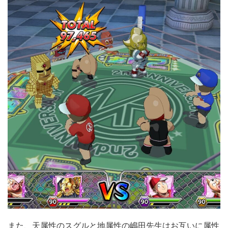
また、天属性のスグルと地属性の嶋田先生はお互いに属性