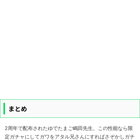
まとめ
2周年で配布されたゆでたまご嶋田先生。この性能なら限
定ガチャにしてガワをアタル兄さんにすればさぞかしガチ