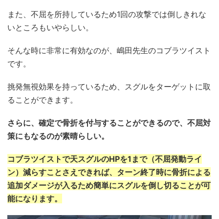
また、不屈を所持しているため1回の攻撃では倒しきれな
いところもいやらしい。
そんな時に非常に有効なのが、嶋田先生のコブラツイスト
です。
挑発無視効果を持っているため、スグルをターゲットに取
ることができます。
さらに、確定で骨折を付与することができるので、不屈対
策にもなるのが素晴らしい。
コブラツイストで天スグルのHPを1まで（不屈発動ライ
ン）減らすことさえできれば、ターン終了時に骨折による
追加ダメージが入るため簡単にスグルを倒し切ることが可
能になります。