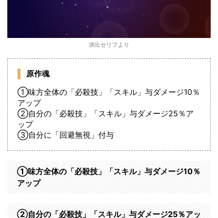
演出セリフより
原作魂
①味方全体の「必殺技」「スキル」与ダメージ10％
アップ
②自分の「必殺技」「スキル」与ダメージ25％ア
ップ
③自分に「回避無視」付与
①味方全体の「必殺技」「スキル」与ダメージ10％
アップ
②自分の「必殺技」「スキル」与ダメージ25％アッ