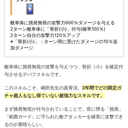
敵単体に挑発無視の攻撃力600％ダメージを与える
2ターン敵単体に「骨折(小)」付与(確率100％)
2ターン自分の攻撃力120％アップ
※「骨折(小)」：ターン間に受けたダメージの10％追
加ダメージ
敵単体に挑発無視の攻撃を与えつつ、骨折（小）を確定付
与させるデバフスキルです。
このスキルこそ、嶋田先生の真骨頂。
2年間でどの限定ガ
チャ超人もなし得ていない超強力なスキルです。
まず挑発無視が付与されていることで、世に憚る「挑発」
「範囲ガード」に守られた敵アタッカーを確実に攻撃でき
るのが素晴らしい。