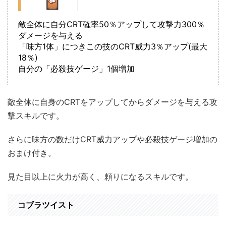
敵全体に自分CRT確率50％アップして攻撃力300％
ダメージを与える
「味方1体」につきこの技のCRT威力3％アップ(最大
18％)
自分の「必殺技ゲージ」1個増加
敵全体に自身のCRTをアップしてからダメージを与える攻
撃スキルです。
さらに味方の数だけCRT威力アップや必殺技ゲージ増加の
おまけ付き。
見た目以上に火力が高く、頼りになるスキルです。
コブラツイスト