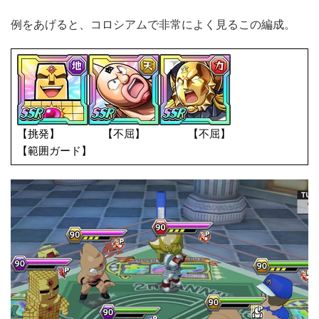
例をあげると、コロシアムで非常によく見るこの編成。
【挑発】 【不屈】 【不屈】
【範囲ガード】