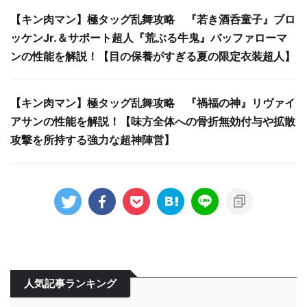
【キン肉マン】極タッグ乱舞攻略 『若き酒呑童子』ブロ
ッケンJr.＆サポート超人『荒ぶる牛鬼』バッファローマ
ンの性能を解説！【目の保養がすぎる夏の限定衣装超人】
【キン肉マン】極タッグ乱舞攻略 『禍福の神』リヴァイ
アサンの性能を解説！【味方全体への骨折無効付与や拡散
攻撃を所持する強力な超神陣営】
人気記事ランキング