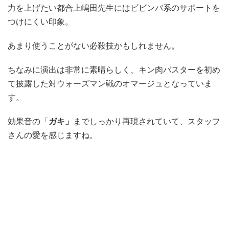
力を上げたい都合上嶋田先生にはビビンバ系のサポートを
つけにくい印象。
あまり使うことがない必殺技かもしれません。
ちなみに演出は非常に素晴らしく、キン肉バスターを初め
て披露した対ウォーズマン戦のオマージュとなっていま
す。
効果音の「
ガキ」
までしっかり再現されていて、スタッフ
さんの愛を感じますね。