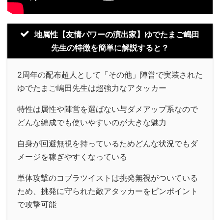
地属性【友情パワーの演出家】ゆでたまご嶋田
先生の特徴を簡単に解説すると？
2周年の配布超人として「その他」陣営で実装された
ゆでたまご嶋田先生は超強力なアタッカー
特性は属性や陣営を選ばない与ダメアップ系なので
どんな編成でも使いやすいのが大きな魅力
自身が回避無視を持っているためどんな状況でもダ
メージを稼ぎやすくなっている
単体攻撃のコブラツイストは挑発無視がついている
ため、挑発に守られた敵アタッカーをピンポイント
で攻撃可能