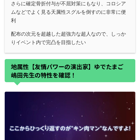
さらに確定骨折付与が不屈対策にもなり、コロシア
ムなどでよく見る天属性スグルを倒すのに非常に便
利
配布の次元を超越した超強力な超人なので、しっか
りイベント内で完凸を目指したい
地属性【友情パワーの演出家】ゆでたまご
嶋田先生の特性を確認！