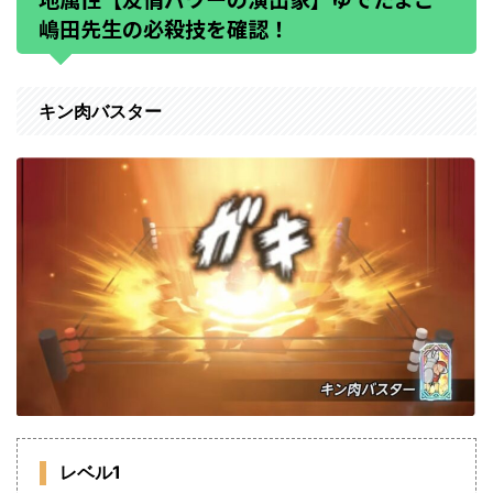
嶋田先生の必殺技を確認！
キン肉バスター
レベル1