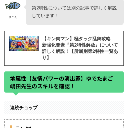
第2特性については別の記事で詳しく解説
しています！
さこん
【キン肉マン】極タッグ乱舞攻略
新強化要素『第2特性解放』について
詳しく解説！【所属別第2特性一覧あ
り】
地属性【友情パワーの演出家】ゆでたまご
嶋田先生のスキルを確認！
連続チョップ