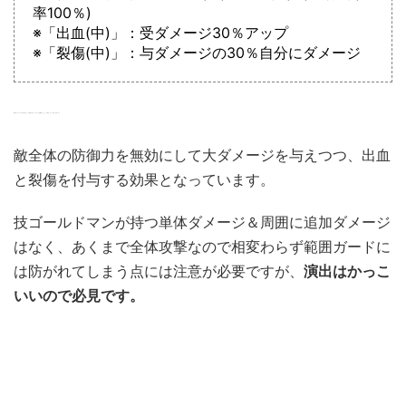
率100％)
※「出血(中)」：受ダメージ30％アップ
※「裂傷(中)」：与ダメージの30％自分にダメージ
前回はゴールドマン側が主体となって発動するタイプのタッグ必殺技でしたが、今回はシルバー主体。仲良いなぁ。
敵全体の防御力を無効にして大ダメージを与えつつ、出血
と裂傷を付与する効果となっています。
技ゴールドマンが持つ単体ダメージ＆周囲に追加ダメージ
はなく、あくまで全体攻撃なので相変わらず範囲ガードに
は防がれてしまう点には注意が必要ですが、
演出はかっこ
いいので必見です。