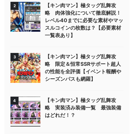
【キン肉マン】極タッグ乱舞攻
2
略 肉体強化について徹底解説！
レベル40までに必要な素材やマッ
スルコインの枚数は？【必要素材
一覧表あり】
【キン肉マン】極タッグ乱舞攻
3
略 限定＆恒常SSRサポート超人
の性能を全評価【イベント報酬や
シーズンパスも網羅】
【キン肉マン】極タッグ乱舞攻
4
略 実装済み装備一覧 最強装備
はどれだ！？