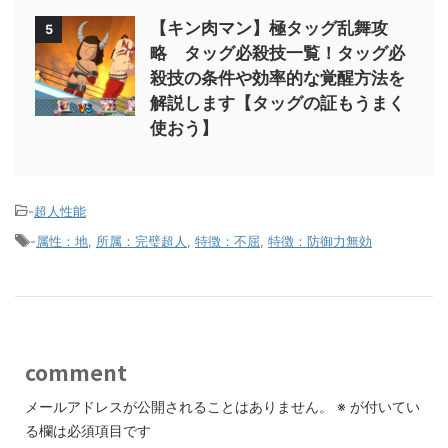
【キン肉マン】極タッグ乱舞攻
5
略 タッグ必殺技一覧！タッグ必
殺技の条件や効率的な覚醒方法を
解説します【タッグの証もうまく
使おう】
-
超人性能
-
属性：地
,
所属：完璧超人
,
特徴：不屈
,
特徴：防御力無効
comment
メールアドレスが公開されることはありません。
※
が付いてい
る欄は必須項目です