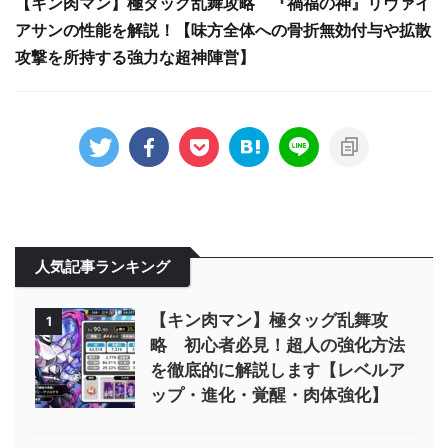
【キン肉マン】極タッグ乱舞攻略 『禍福の神』リヴァイ
アサンの性能を解説！【味方全体への骨折無効付与や拡散
攻撃を所持する強力な超神陣営】
人気記事ランキング
【キン肉マン】極タッグ乱舞攻
1
略 初心者必見！超人の強化方法
を徹底的に解説します【レベルア
ップ・進化・覚醒・肉体強化】