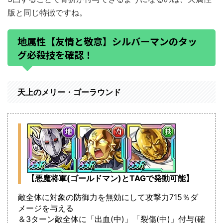
版と同じ特徴ですね。
地属性【友情と敬意】シルバーマンのタッ
グ必殺技を確認！
天上のメリー・ゴーラウンド
【悪魔将軍(ゴールドマン)とTAGで発動可能】
敵全体に対象の防御力を無効にして攻撃力715％ダ
メージを与える
＆3ターン敵全体に「出血(中)」「裂傷(中)」付与(確