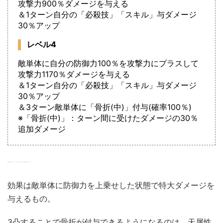
攻撃力900％ダメージを与える
＆1ターン自分の「必殺技」「スキル」与ダメージ
30％アップ
レベル4
敵単体に自分の防御力100％を攻撃力にプラスして
攻撃力1170％ダメージを与える
＆1ターン自分の「必殺技」「スキル」与ダメージ
30％アップ
＆3ターン敵単体に「骨折(中)」付与(確率100％)
※「骨折(中)」：ターン間に受けたダメージの30％
追加ダメージ
天属性と変わらぬアロガントスパークですが、今回はしっかり「完璧・弐式奥義」の名前がついています。
効果は敵単体に防御力を上乗せした状態で特大ダメージを
与えるもの。
3凸することで骨折が付与できるようになるのは、天属性