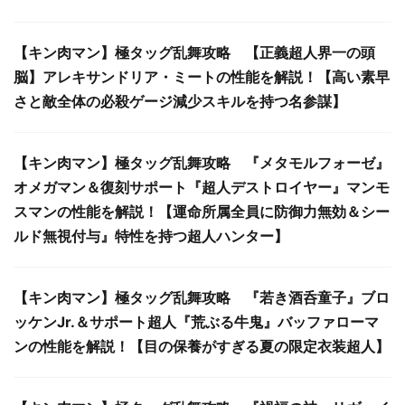
【キン肉マン】極タッグ乱舞攻略 【正義超人界一の頭
脳】アレキサンドリア・ミートの性能を解説！【高い素早
さと敵全体の必殺ゲージ減少スキルを持つ名参謀】
【キン肉マン】極タッグ乱舞攻略 『メタモルフォーゼ』
オメガマン＆復刻サポート『超人デストロイヤー』マンモ
スマンの性能を解説！【運命所属全員に防御力無効＆シー
ルド無視付与』特性を持つ超人ハンター】
【キン肉マン】極タッグ乱舞攻略 『若き酒呑童子』ブロ
ッケンJr.＆サポート超人『荒ぶる牛鬼』バッファローマ
ンの性能を解説！【目の保養がすぎる夏の限定衣装超人】