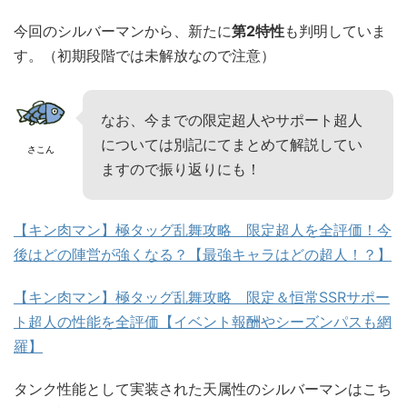
今回のシルバーマンから、新たに
第2特性
も判明していま
す。（初期段階では未解放なので注意）
なお、今までの限定超人やサポート超人
については別記にてまとめて解説してい
さこん
ますので振り返りにも！
【キン肉マン】極タッグ乱舞攻略 限定超人を全評価！今
後はどの陣営が強くなる？【最強キャラはどの超人！？】
【キン肉マン】極タッグ乱舞攻略 限定＆恒常SSRサポー
ト超人の性能を全評価【イベント報酬やシーズンパスも網
羅】
タンク性能として実装された天属性のシルバーマンはこち