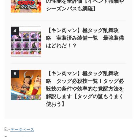
の性能を全評価【イベント報酬や
シーズンパスも網羅】
【キン肉マン】極タッグ乱舞攻
4
略 実装済み装備一覧 最強装備
はどれだ！？
【キン肉マン】極タッグ乱舞攻
5
略 タッグ必殺技一覧！タッグ必
殺技の条件や効率的な覚醒方法を
解説します【タッグの証もうまく
使おう】
-
データベース