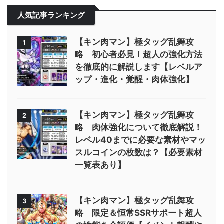
人気記事ランキング
【キン肉マン】極タッグ乱舞攻
1
略 初心者必見！超人の強化方法
を徹底的に解説します【レベルア
ップ・進化・覚醒・肉体強化】
【キン肉マン】極タッグ乱舞攻
2
略 肉体強化について徹底解説！
レベル40までに必要な素材やマッ
スルコインの枚数は？【必要素材
一覧表あり】
【キン肉マン】極タッグ乱舞攻
3
略 限定＆恒常SSRサポート超人