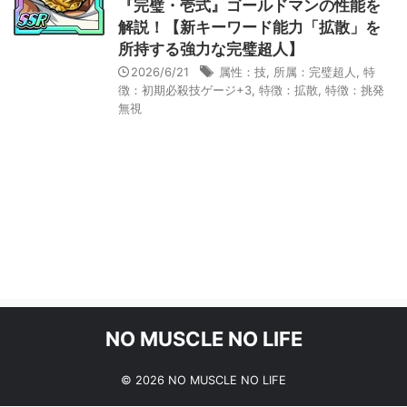
『完璧・壱式』ゴールドマンの性能を
解説！【新キーワード能力「拡散」を
所持する強力な完璧超人】
2026/6/21
属性：技
,
所属：完璧超人
,
特
徴：初期必殺技ゲージ+3
,
特徴：拡散
,
特徴：挑発
無視
NO MUSCLE NO LIFE
© 2026 NO MUSCLE NO LIFE