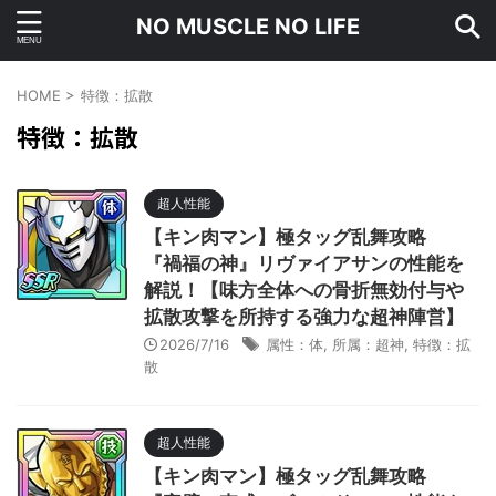
NO MUSCLE NO LIFE
HOME
>
特徴：拡散
特徴：拡散
超人性能
【キン肉マン】極タッグ乱舞攻略
『禍福の神』リヴァイアサンの性能を
解説！【味方全体への骨折無効付与や
拡散攻撃を所持する強力な超神陣営】
2026/7/16
属性：体
,
所属：超神
,
特徴：拡
散
超人性能
【キン肉マン】極タッグ乱舞攻略