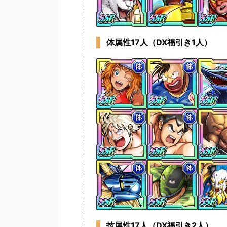
体属性17人（DX福引き1人）
技属性17人（DX福引き2人）