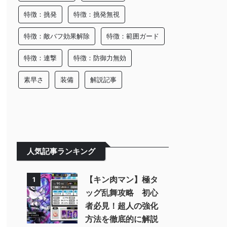
特徴：挑発
特徴：挑発無視
特徴：敵バフ効果解除
特徴：範囲ガード
特徴：連撃
特徴：防御力無効
素早さ
装備
解説記事
人気記事ランキング
【キン肉マン】極タ
1
ッグ乱舞攻略 初心
者必見！超人の強化
方法を徹底的に解説