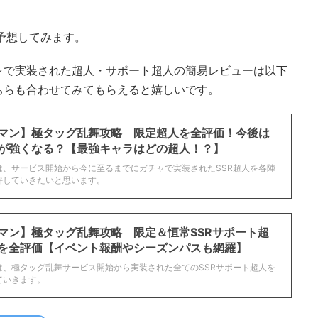
も予想してみます。
ャで実装された超人・サポート超人の簡易レビューは以下
ちらも合わせてみてもらえると嬉しいです。
マン】極タッグ乱舞攻略 限定超人を全評価！今後は
が強くなる？【最強キャラはどの超人！？】
は、サービス開始から今に至るまでにガチャで実装されたSSR超人を各陣
評していきたいと思います。
マン】極タッグ乱舞攻略 限定＆恒常SSRサポート超
を全評価【イベント報酬やシーズンパスも網羅】
は、極タッグ乱舞サービス開始から実装された全てのSSRサポート超人を
ていきます。