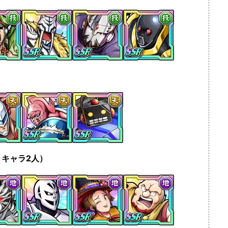
きキャラ2人）