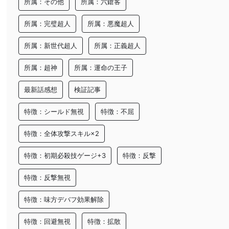
所属：その他
所属：六鎗客
所属：完璧超人
所属：悪魔超人
所属：新世代超人
所属：正義超人
所属：超神
所属：運命の王子
最新話感想
検証記事
特徴：シールド無視
特徴：不屈
特徴：全体攻撃スキル×2
特徴：初期必殺技ゲージ+3
特徴：反撃
特徴：反撃無視
特徴：味方デバフ効果解除
特徴：回避無視
特徴：拡散