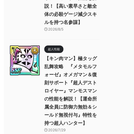
説！【高い素早さと敵全
体の必殺ゲージ減少スキ
ルを持つ名参謀】
2026/8/5
超人性能
【キン肉マン】極タッグ
乱舞攻略 『メタモルフ
ォーゼ』オメガマン＆復
刻サポート『超人デスト
ロイヤー』マンモスマン
の性能を解説！【運命所
属全員に防御力無効＆シ
ールド無視付与』特性を
持つ超人ハンター】
2026/7/29